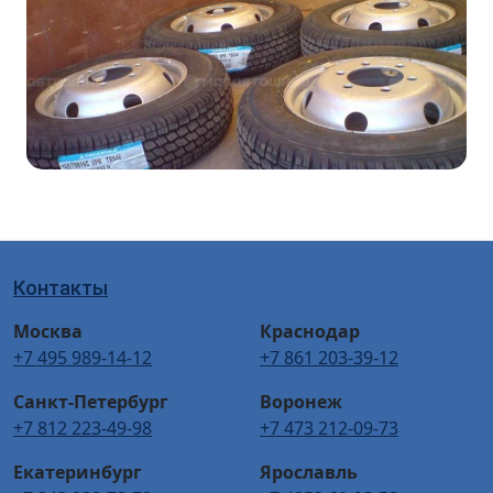
Контакты
Москва
Краснодар
+7 495 989-14-12
+7 861 203-39-12
Санкт-Петербург
Воронеж
+7 812 223-49-98
+7 473 212-09-73
Екатеринбург
Ярославль