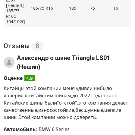
[Нешип]
185/75 R16
185
75
16
185/75
R16C
Основные особенности Triangle LS01 (Нешип)
104/102Q
- эксплуатация на микроавтобусах и легких
грузовиках в зимний период;
- многочисленные блочные структуры и ламельная
Отзывы
8
сеть обеспечивают надежность фиксации пятна
контакта с дорожным полотном;
Александр
о шине Triangle LS01
- сформированные блоками ребра способствуют
(Нешип)
маневренности и легкости управления на скорости;
- каналы и канавки, густо покрывающие протектор,
Оценка
4.9
обеспечивают легкость отвода воды и шуги,
Китайцы этой компании меня удивли,нибыло
защищая от слэшинга и аквапланирования.
доверия к китайским шинам,до 2022 года точно
Китайские шины были"отстой",это компания делает
Купить Triangle LS01 (Нешип) на Мосавтошине
качественные,износостойкие,бесшумные,цепкие
шины.Этой компании можно доверять.
Автомобиль:
BMW 6 Series