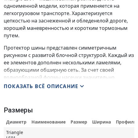
одноименной модели, которая применяется на
легкогрузовом транспорте. Характеризуется
цепкостью на заснеженной и обледенелой дороге,
хорошей маневренностью и коротким тормозным
путем.
Протектор шины представлен симметричным
рисунком с развитой блочной структурой. Каждый из
ее элементов дополнен несколькими ламелями,
образующими обширную сеть. За счет своей
волнообразной формы насечки значительно
повышают тягу на снегу, а также сокращают путь
ПОКАЗАТЬ ВСЁ ОПИСАНИЕ
торможения, делая езду более безопасной.
В виду своей коммерческой направленности, шина
Размеры
отличается прочностью каркаса и стойкостью
компаунда к износу. Наличие специальных примесей
Диаметр
Наименование
Размер
Ширина
Профиль
в резиновой смеси поддерживает эластичность при
Triangle
низких температурах.
LS01