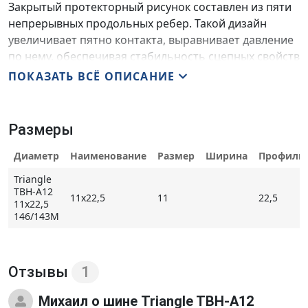
Закрытый протекторный рисунок составлен из пяти
непрерывных продольных ребер. Такой дизайн
увеличивает пятно контакта, выравнивает давление
по нему, обеспечивая стабильность сцепных свойств
и замедляя процесс истирания шины. Часть ребер
ПОКАЗАТЬ ВСЁ ОПИСАНИЕ
содержит ламели. Узкие прорези, образуя
разнонаправленные кромки, обеспечивают
надежность управления на мокрой поверхности,
Размеры
наряду с широкими канавками, не допускающими в
таких условиях образования между шиной и дорогой
Диаметр
Наименование
Размер
Ширина
Профиль
сплошной водной пленки.
Triangle
TBH-A12
11x22,5
11
22,5
11x22,5
146/143M
Основные особенности Triangle TBH-A12
- резиновая смесь, оптимизированная с учетом
особенностей эксплуатации автобусов большой
Отзывы
1
вместимости;
- переменный угол наклона стенок продольных
Михаил
о шине Triangle TBH-A12
канавок уменьшает риск аквапланирования;