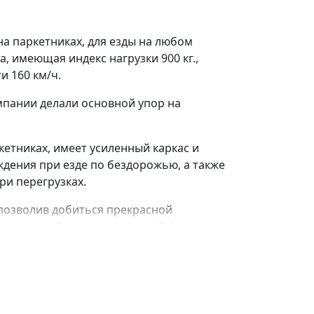
на паркетниках, для езды на любом
 имеющая индекс нагрузки 900 кг.,
и 160 км/ч.
пании делали основной упор на
кетниках, имеет усиленный каркас и
ения при езде по бездорожью, а также
и перегрузках.
позволив добиться прекрасной
но мощные блоки специальной формы
орожным покрытием. Изогнутые
рекрасно удаляют воду из пятна
уму, но и за счет кромок острых,
остаточное как для старта с сухого
ке. Прекрасная износостойкость и