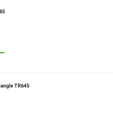
45
iangle TR645