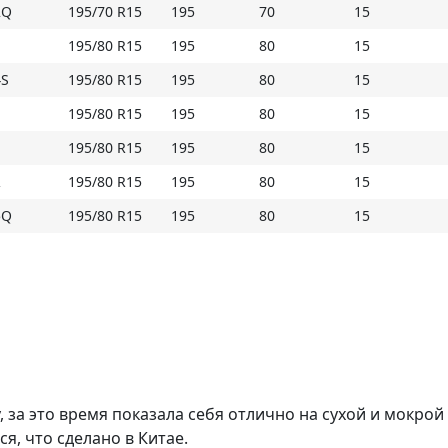
2Q
195/70 R15
195
70
15
Купить Triangle TR645 на Мосавтошине
195/80 R15
195
80
15
4S
195/80 R15
195
80
15
195/80 R15
195
80
15
195/80 R15
195
80
15
R
195/80 R15
195
80
15
5Q
195/80 R15
195
80
15
, за это время показала себя отлично на сухой и мокрой
ся, что сделано в Китае.