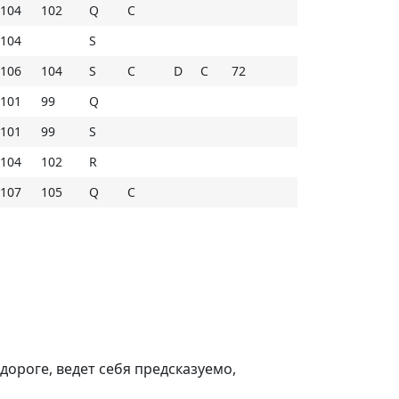
104
102
Q
C
104
S
106
104
S
C
D
C
72
101
99
Q
101
99
S
104
102
R
107
105
Q
C
 дороге, ведет себя предсказуемо,