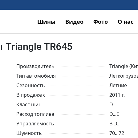
Шины
Видео
Фото
О нас
Triangle TR645
Производитель
Triangle (Ки
Тип автомобиля
Легкогрузо
Сезонность
Летние
В продаже с
2011 г.
Класс шин
D
Расход топлива
D...E
Управляемость
B...C
Шумность
70...72