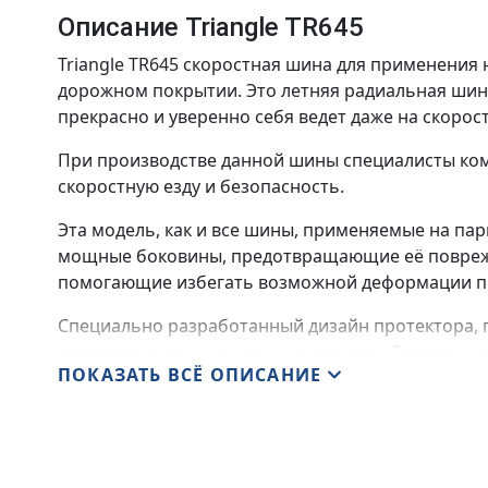
Описание Triangle TR645
Triangle TR645 скоростная шина для применения 
дорожном покрытии. Это летняя радиальная шина,
прекрасно и уверенно себя ведет даже на скорост
При производстве данной шины специалисты ком
скоростную езду и безопасность.
Эта модель, как и все шины, применяемые на пар
мощные боковины, предотвращающие её поврежд
помогающие избегать возможной деформации пр
Специально разработанный дизайн протектора, 
управляемости на высоких скоростях. Достаточ
ПОКАЗАТЬ ВСЁ ОПИСАНИЕ
обеспечивают прекрасное сцепление с любым д
многочисленные продольные канавки не только п
контакта, сводя эффект аквапланирования к миним
сообщают шине
Triangle TR645
тяговое усилие, д
асфальта, так и для ускорения на мокрой грунтов