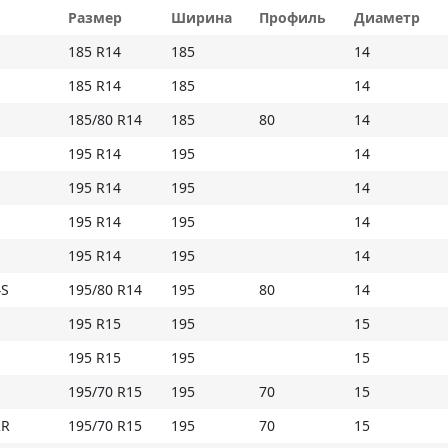
увеличенная долговечность достигнуты вследст
Размер
Ширина
Профиль
Диаметр
смеси и увеличенной глубины канавок.
185 R14
185
14
185 R14
185
14
Технические особенности шины Triangle TR645
185/80 R14
185
80
14
- линейный рисунок протектора шины, состоящий
195 R14
195
14
пятно контакта, отличную проходимость и курсо
195 R14
195
14
- острые углы ребер и внешние насечки, обеспе
повышенную тягу, также повышают обратную свя
195 R14
195
14
- три глубоких канавки прекрасно отводят грязь, 
195 R14
195
14
предотвращая аквапланирование;
- симметричные плечевые зоны увеличивают по
4S
195/80 R14
195
80
14
маневрировании;
195 R15
195
15
- использование дополнительного стального корд
обеспечить максимальное пятно контакта с доро
195 R15
195
15
- повышенная глубина протектора, увеличила сро
195/70 R15
195
70
15
* Внимание: летние шины не российского проис
2R
195/70 R15
195
70
15
обозначением M+S