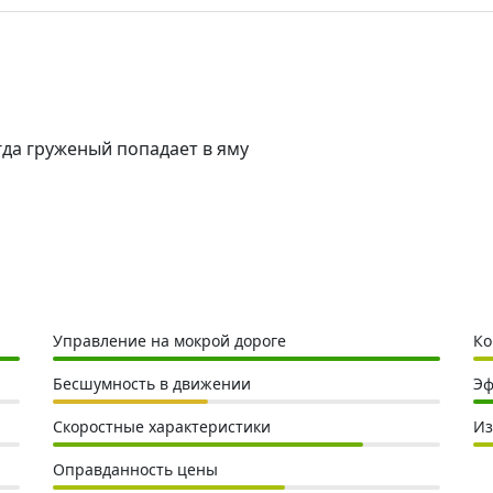
гда груженый попадает в яму
Управление на мокрой дороге
Ко
Бесшумность в движении
Эф
Скоростные характеристики
Из
Оправданность цены