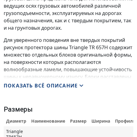
ведущих осях грузовых автомобилей различной
грузоподъемности, эксплуатируемых на дорогах
общего назначения, как и с твердым покрытием, так
и на грунтовых дорогах.
Для уверенного поведения вне твердых покрытий
рисунок протектора шины Triangle TR 657H содержит
множество отдельных блоков оригинальной формы,
на поверхности которых располагаются
волнообразные ламели, повышающие устойчивость
шины к неравномерному износу. Блоки расставлены
по протектору шины по двухрядной схеме.
ПОКАЗАТЬ ВСЁ ОПИСАНИЕ
Расстояние между рядами блоков, а также между
боковыми зонами протектора достаточно велико
для эффективного удаления из протектора
Размеры
посторонних предметов, что способствует хорошим
тягово-сцепным характеристикам на грунтовых
Диаметр
Наименование
Размер
Ширина
Профиль
покрытиях.
Triangle
TR657H