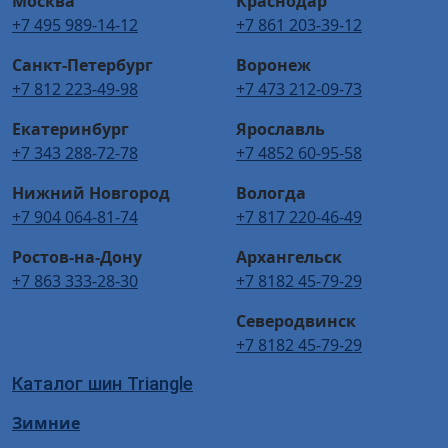
Москва
Краснодар
Основные особенности Triangle TR667
+7 495 989-14-12
+7 861 203-39-12
- отличная тяга на грунтовом покрытии благодаря
Санкт-Петербург
Воронеж
расположению блоков в плечевых зонах;
+7 812 223-49-98
+7 473 212-09-73
- сплошное продольное ребро уменьшает нагрев и
сопротивление качению, повышает стабильность
Екатеринбург
Ярославль
сцепления на большой скорости;
+7 343 288-72-78
+7 4852 60-95-58
- увеличенная глубина нарезки протекторного
рисунка, особо прочный компаунд повышают
Нижний Новгород
Вологда
надежность шины и увеличивают ее ходимость при
+7 904 064-81-74
+7 817 220-46-49
эксплуатации на бездорожье.
Ростов-на-Дону
Архангельск
* Внимание: летние шины не российского
+7 863 333-28-30
+7 8182 45-79-29
происхождения могут быть промаркированы
Северодвинск
обозначением M+S
+7 8182 45-79-29
Купить Triangle TR667 на Мосавтошине
Каталог шин Triangle
Зимние