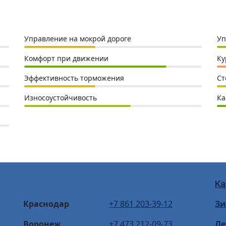
Управление на мокрой дороге
Уп
Комфорт при движении
Ку
Эффективность торможения
Ст
Износоустойчивость
Ка
Ка
Краснодар
+7 861 203-39-12
З
Воронеж
+7 473 212-09-73
Ле