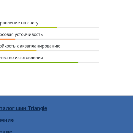
равление на снегу
рсовая устойчивость
ойкость к аквапланированию
чество изготовления
талог шин Triangle
имние
тние