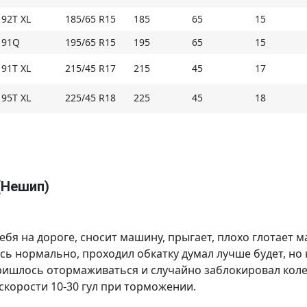
- зигзагообразные кромки ламелей повышают тяг
торможения на обледенелой поверхности;
 92T XL
185/65 R15
185
65
15
- стреловидное ребро по центру улучшает управ
 91Q
195/65 R15
195
65
15
большой скорости.
 91T XL
215/45 R17
215
45
17
Купить Triangle TR757 (Нешип) на Мосавтошине
 95T XL
225/45 R18
225
45
18
 (Нешип)
себя на дороге, сносит машину, прыгает, плохо глотает
сь нормально, проходил обкатку думал лучше будет, но
ришлось отормаживаться и случайно заблокировал колес
 скорости 10-30 гул при торможении.