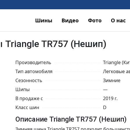
Шины
Видео
Фото
О нас
Triangle TR757 (Нешип)
Производитель
Triangle (Ки
Тип автомобиля
Легковые а
Сезонность
Зимние
Шипы
—
В продаже с
2019 г.
Класс шин
D
Описание Triangle TR757 (Нешип)
Зимняя шина Triangle TR757 подходит большинст