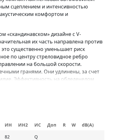
ным сцеплением и интенсивностью
 акустическим комфортом и
м «скандинавском» дизайне с V-
ачительная их часть направлена против
 это существенно уменьшает риск
ное по центру стреловидное ребро
правлении на большой скорости.
чными гранями. Они удлинены, за счет
усилие. Эффективность на обледенелом
рорезями, образующими дополнительные
в движения дренажных канавок
ИН
ИН2
ИС
Доп
R
W
dB(A)
приятных дорожных и погодных условиях;
82
Q