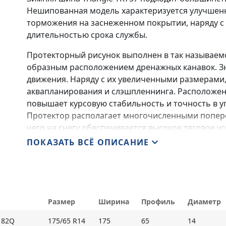
Нешипованная модель характеризуется улучшен
торможения на заснеженном покрытии, наряду с
длительностью срока службы.
Протекторный рисунок выполнен в так называемо
образным расположением дренажных канавок. Зн
движения. Наряду с их увеличенными размерами,
аквапланирования и слэшпленнинга. Расположен
повышает курсовую стабильность и точность в у
Протектор располагает многочисленными попере
чего на снегу обеспечивается высокое тяговое 
покрытии поддерживается зигзагообразными п
ПОКАЗАТЬ ВСЁ ОПИСАНИЕ
сцепные кромки.
Основные особенности:
- увеличенные размеры и направленность проти
Размер
Ширина
Профиль
Диаметр
обеспечивают уверенное поведение при неблаго
 82Q
175/65 R14
175
65
14