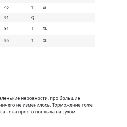
овое усилие и интенсивность
92
T
XL
ляемость и курсовую устойчивость на
91
Q
91
T
XL
95
T
XL
 маленькие неровности, про большие
 ничего не изменилось. Торможение тоже
а - она просто поплыла на сухом