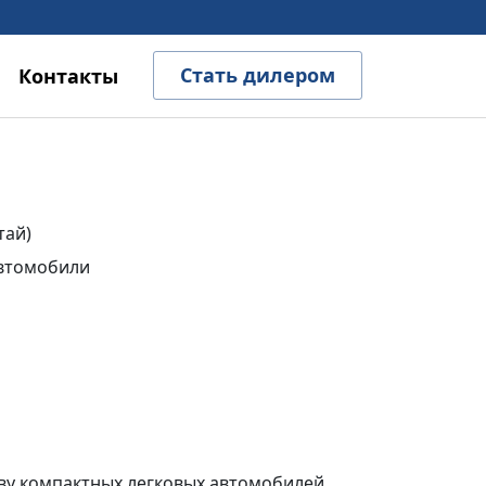
Стать дилером
Контакты
тай)
втомобили
ву компактных легковых автомобилей.