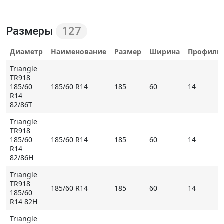
Особенности шины Triangle TR918
очень доступная цена по сравнению с западными
Размеры
127
аналогами;
превосходный показатель "цена/качество".
Диаметр
Наименование
Размер
Ширина
Профиль
Triangle
Безусловно,
Triangle TR918
является наилучшей
TR918
альтернативой отечественным покрышкам, но она
185/60
185/60 R14
185
60
14
заметно проигрывает более дорогим зарубежным
R14
82/86T
конкурентам.
Triangle
* Внимание: летние шины не российского
TR918
происхождения могут быть промаркированы
185/60
185/60 R14
185
60
14
R14
обозначением M+S
82/86H
Купить Triangle TR918 на Мосавтошине
Triangle
TR918
185/60 R14
185
60
14
185/60
R14 82H
Triangle