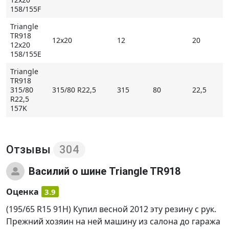
158/155F
Triangle
TR918
12x20
12
20
12x20
158/155E
Triangle
TR918
315/80
315/80 R22,5
315
80
22,5
R22,5
157K
Отзывы
304
Василий
о шине Triangle TR918
Оценка
3.9
(195/65 R15 91Н) Купил весной 2012 эту резину с рук.
Прежний хозяин на ней машину из салона до гаража