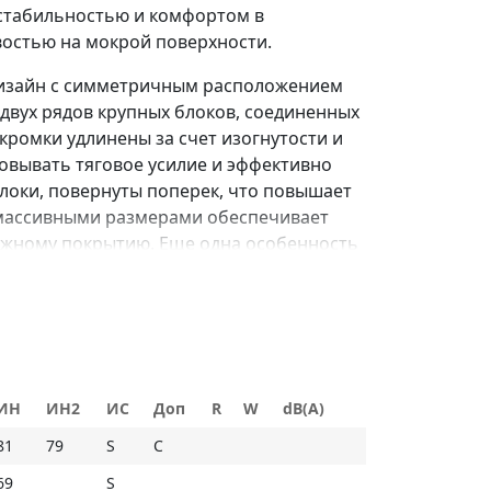
 стабильностью и комфортом в
востью на мокрой поверхности.
дизайн с симметричным расположением
двух рядов крупных блоков, соединенных
ромки удлинены за счет изогнутости и
овывать тяговое усилие и эффективно
локи, повернуты поперек, что повышает
х массивными размерами обеспечивает
ожному покрытию. Еще одна особенность
. Это не только увеличивает срок службы
еханических повреждений.
и благодаря большому объему
ИН
ИН2
ИС
Доп
R
W
dB(A)
 поперечных дренажных канавок;
81
79
S
C
ия при маневрировании обеспечивается
ми центрального ребра;
69
S