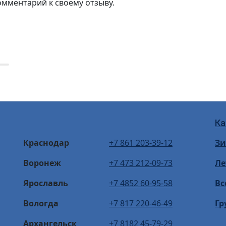
омментарий к своему отзыву.
Ка
Краснодар
+7 861 203-39-12
З
Воронеж
+7 473 212-09-73
Ле
Ярославль
+7 4852 60-95-58
Вс
Вологда
+7 817 220-46-49
Гр
Архангельск
+7 8182 45-79-29