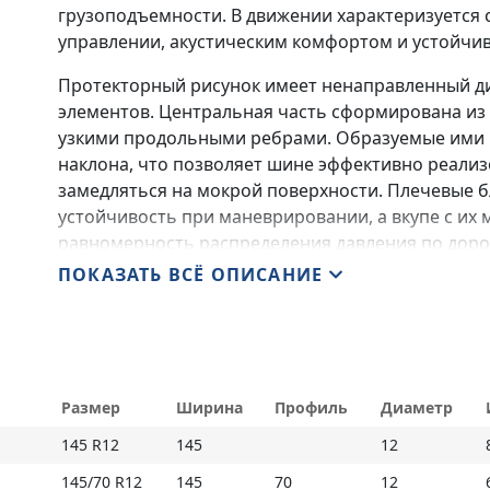
грузоподъемности. В движении характеризуется
управлении, акустическим комфортом и устойчи
Протекторный рисунок имеет ненаправленный 
элементов. Центральная часть сформирована из 
узкими продольными ребрами. Образуемые ими к
наклона, что позволяет шине эффективно реализ
замедляться на мокрой поверхности. Плечевые б
устойчивость при маневрировании, а вкупе с и
равномерность распределения давления по дор
беговой части протектора – увеличенная глубина
ПОКАЗАТЬ ВСЁ ОПИСАНИЕ
шины, но и снижает риск аквапланирования и м
Основные особенности:
- отменная устойчивость на мокрой поверхност
Размер
Ширина
Профиль
Диаметр
продольных и направленности против движения
145 R12
145
12
- стабильность на прямых и точность управлен
монолитной структурой и укрупненными размера
145/70 R12
145
70
12