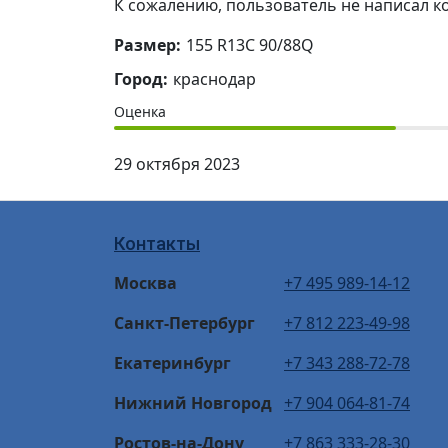
К сожалению, пользователь не написал к
Размер:
155 R13C 90/88Q
Город:
краснодар
Оценка
29 октября 2023
Контакты
Москва
+7 495 989-14-12
Санкт-Петербург
+7 812 223-49-98
Екатеринбург
+7 343 288-72-78
Нижний Новгород
+7 904 064-81-74
Ростов-на-Дону
+7 863 333-28-30