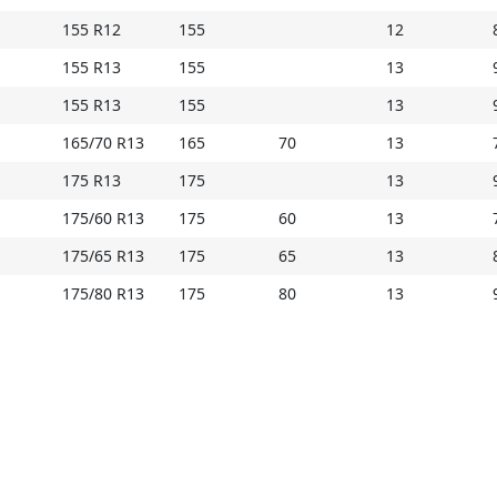
- сниженный уровень шума достигается многоша
155 R12
155
12
* Внимание: летние шины не российского проис
155 R13
155
13
обозначением M+S
155 R13
155
13
Купить Triangle TR999 на Мосавтошине
165/70 R13
165
70
13
175 R13
175
13
175/60 R13
175
60
13
175/65 R13
175
65
13
175/80 R13
175
80
13