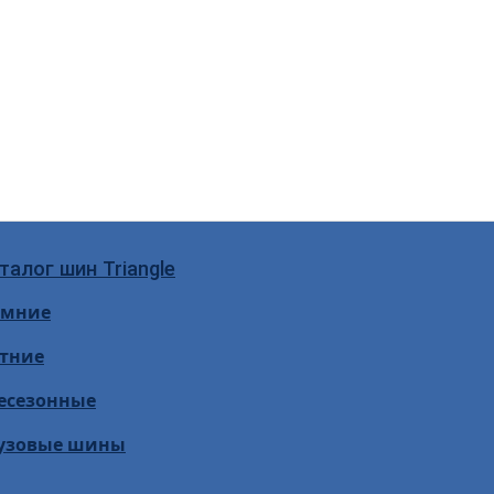
талог шин Triangle
имние
тние
есезонные
узовые шины