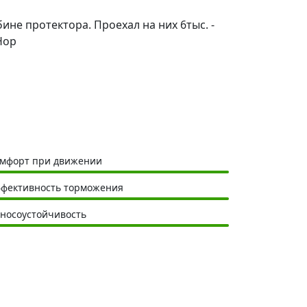
не протектора. Проехал на них 6тыс. -
Нор
мфорт при движении
фективность торможения
носоустойчивость