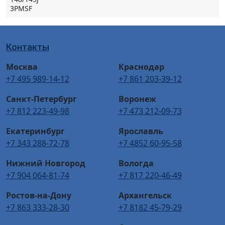
3PMSF
Контакты
Москва
Краснодар
+7 495 989-14-12
+7 861 203-39-12
Санкт-Петербург
Воронеж
+7 812 223-49-98
+7 473 212-09-73
Екатеринбург
Ярославль
+7 343 288-72-78
+7 4852 60-95-58
Нижний Новгород
Вологда
+7 904 064-81-74
+7 817 220-46-49
Ростов-на-Дону
Архангельск
+7 863 333-28-30
+7 8182 45-79-29