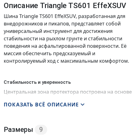
Описание Triangle TS601 EffeXSUV
Шина Triangle TS601 EffeXSUV, разработанная для
внедорожников и пикапов, представляет собой
универсальный инструмент для достижения
стабильности на рыхлом грунте и стабильности
поведения на асфальтированной поверхности. Её
миссия обеспечить предсказуемый и
контролируемый ход с максимальным комфортом.
Стабильность и уверенность
Центральная зона протектора построена на основе
трех сегментированных реберных структур. Эта
ПОКАЗАТЬ ВСЁ ОПИСАНИЕ
геометрия результат точного расчета. Такие блоки
эффективно гасят звуковые волны, что в сочетании с
их обтекаемой формой значительно снижает шум на
шоссе. Продольная ориентация и жесткая
Размеры
9
постановка элементов минимизируют их смещение