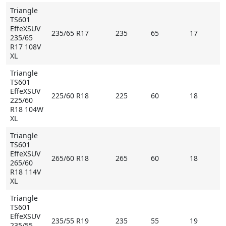
этими элементами спроектировано как дренажный
Triangle
тоннель. Оно позволяет грязи и влаге не
TS601
задерживаться, а свободно эвакуироваться под
EffeXSUV
235/65 R17
235
65
17
действием центробежной силы, сохраняя чистоту и
235/65
R17 108V
глубину рисунка.
XL
Triangle
TS601
Основные особенности Triangle TS601 EffeXSUV:
EffeXSUV
225/60 R18
225
60
18
- асимметричный центральный рисунок для
225/60
R18 104W
курсовой устойчивости и низкого шума на трассе;
XL
- блоки-зацепы с глубокими кромками и
Triangle
самоочищающимися полостями для максимального
TS601
зацепа на легкой пересеченной местности;
EffeXSUV
265/60 R18
265
60
18
- специальная технология для автоматического
265/60
R18 114V
очищения протектора и предотвращения
XL
повреждений;
- особый компаунд для надежной работы в
Triangle
TS601
различных температурных и климатических
EffeXSUV
235/55 R19
235
55
19
условиях.
235/55