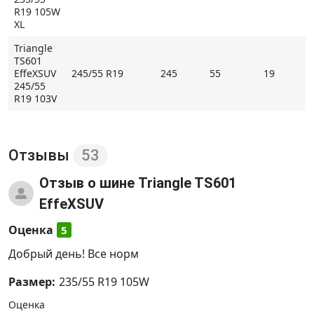
R19 105W
* Внимание: летние шины не российского
XL
происхождения могут быть промаркированы
Triangle
обозначением M+S
TS601
EffeXSUV
245/55 R19
245
55
19
245/55
Купить Triangle TS601 EffeXSUV на Мосавтошине
R19 103V
Отзывы
53
Отзыв
о шине Triangle TS601
EffeXSUV
Оценка
5
Добрый день! Все норм
Размер:
235/55 R19 105W
Оценка