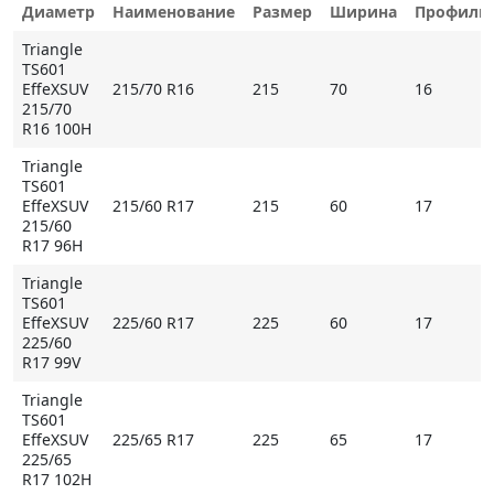
Диаметр
Наименование
Размер
Ширина
Профиль
при качении, что напрямую ведет к снижению
сопротивления воздушным потокам и
Triangle
тепловыделения, обеспечивая приемлемую
TS601
EffeXSUV
215/70 R16
215
70
16
экономичность и стабильность на высоких
215/70
скоростях по твердому покрытию. Каждый блок
R16 100H
формирует несколько кромок, которые
Triangle
обеспечивают начальное зацепление на различных
TS601
поверхностях.
EffeXSUV
215/60 R17
215
60
17
215/60
R17 96H
Боковые «помощники»
Triangle
TS601
Истинная мощь раскрывается в плечевых зонах, где
EffeXSUV
225/60 R17
225
60
17
расположены независимые блоки с удлиненными и
225/60
R17 99V
изогнутыми поперечными стенками. При боковом
крене или под нагрузкой эти они выдвигаются,
Triangle
обнажая свои глубокие кромки, которые работают
TS601
EffeXSUV
225/65 R17
225
65
17
как зацепы, создавая мощнейшее боковое и
225/65
продольное тяговое усилие. Пространство между
R17 102H